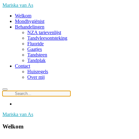
Mariska van As
Welkom
Mondhygiënist
Behandelingen
NZA tarievenlijst
Tandvleesontsteking
Fluoride
Gaatjes
Tandsteen
Tandplak
Contact
Huisregels
Over mij
Mariska van As
Welkom